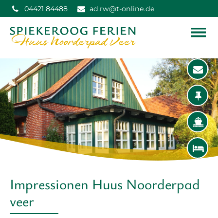
04421 84488
ad.rw@t-online.de
Impressionen Huus Noorderpad
veer